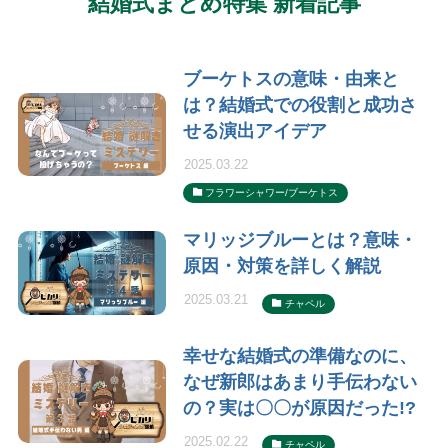
結婚式まとめ特集 新着記事
ブーケトスの意味・由来と
は？結婚式での役割と成功さ
せる演出アイデア
2025.03.22
フラワーシャワー/ブーケトス
マリッジブルーとは？意味・
原因・対策を詳しく解説
2025.03.21
チャペル
幸せな結婚式の準備なのに、
なぜ新郎はあまり手伝わない
の？実は〇〇が原因だった!?
2025.02.22
チャペル