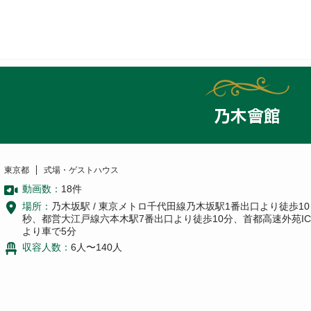
乃木會館
東京都
式場・ゲストハウス
動画数：
18
件
場所：
乃木坂駅 / 東京メトロ千代田線乃木坂駅1番出口より徒歩10
秒、都営大江戸線六本木駅7番出口より徒歩10分、首都高速外苑IC
より車で5分
収容人数：
6人〜140人