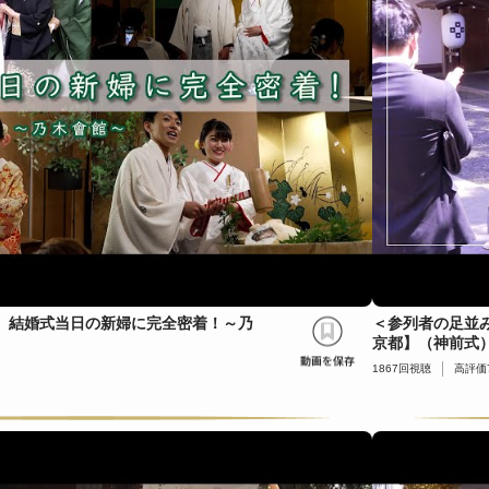
】結婚式当日の新婦に完全密着！～乃
＜参列者の足並
京都】（神前式
1867
回視聴
高評価