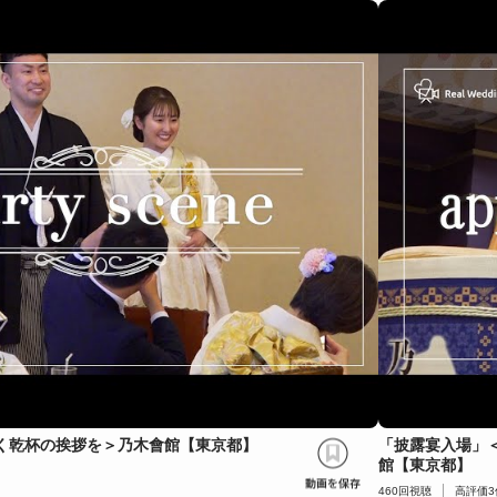
く乾杯の挨拶を＞乃木會館【東京都】
「披露宴入場」
館【東京都】
460
回視聴
高評価
3