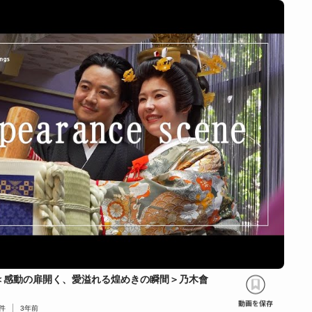
＜感動の扉開く、愛溢れる煌めきの瞬間＞乃木會
件
3年前