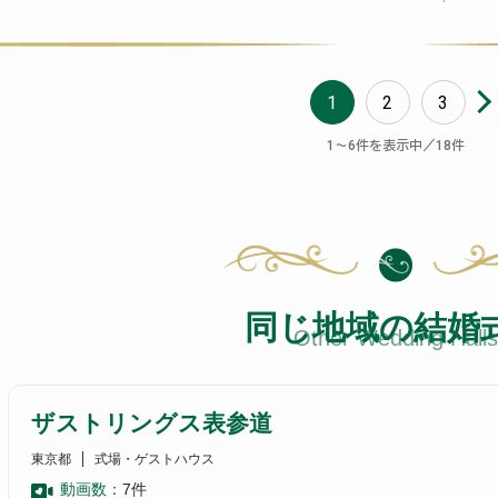
1
2
3
〜
件を表示中／
件
1
6
18
同じ地域の結婚
Other Wedding Halls
ザストリングス表参道
東京都
式場・ゲストハウス
動画数：
7
件