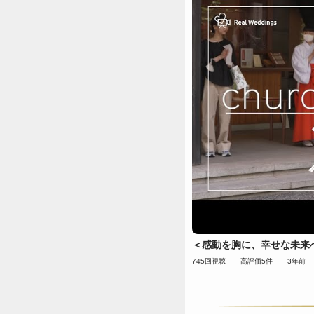
＜感動を胸に、幸せな未来
745
回視聴
高評価
5
件
3年前