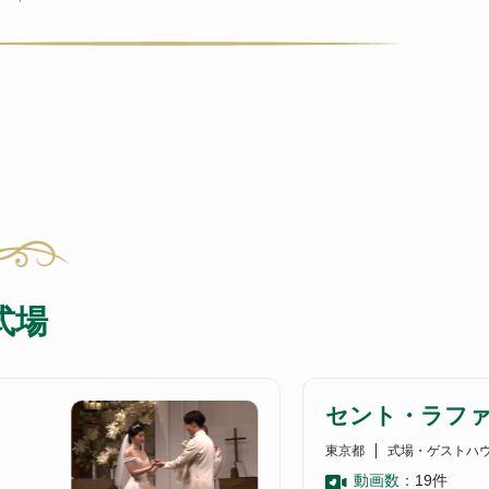
式場
セント・ラフ
東京都
式場・ゲストハ
動画数：
19
件