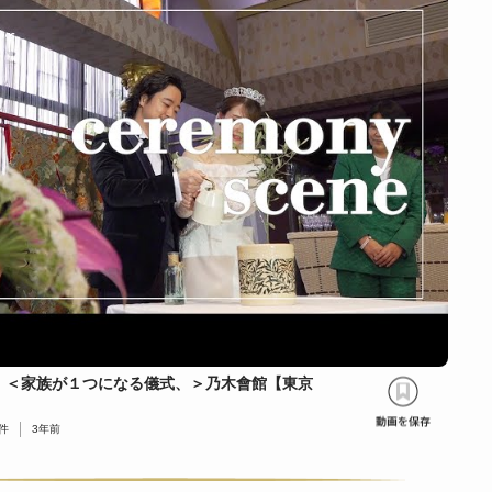
」＜家族が１つになる儀式、＞乃木會館【東京
件
3年前