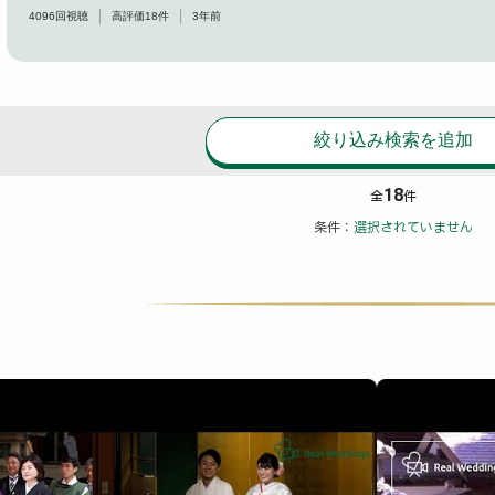
4096
回視聴
高評価
18
件
3年前
絞り込み検索を追加
18
全
件
条件：
選択されていません