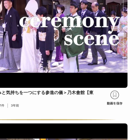
みと気持ちを一つにする参進の儀＞乃木會館【東
）
7
件
3年前