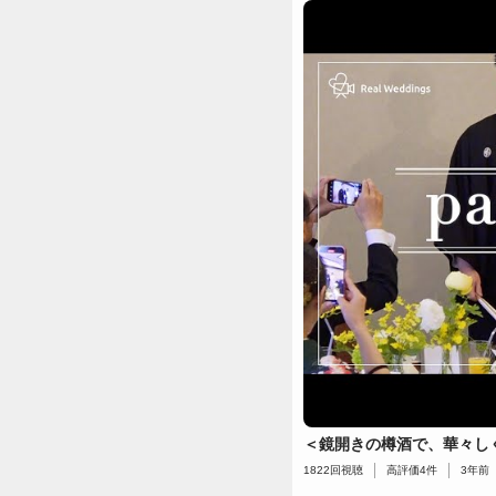
＜鏡開きの樽酒で、華々し
1822
回視聴
高評価
4
件
3年前