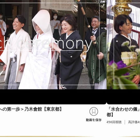
への第一歩＞乃木會館【東京都】
「水合わせの儀
都】
456
回視聴
高評価
4