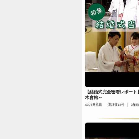
【結婚式完全密着レポート
木會館～
4096
回視聴
高評価
18
件
3年前