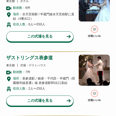
東京都
ホテル
動画数：
6
件
場所：
水天宮前駅 / 半蔵門線水天宮前駅に直
結（4番出口）
収容人数：
6人〜550人
この式場を見る
ザストリングス表参道
東京都
式場・ゲストハウス
動画数：
7
件
場所：
表参道駅／銀座・千代田・半蔵門（田
園都市線直通）線 表参道駅B5出口直結
収容人数：
2人〜250人
この式場を見る