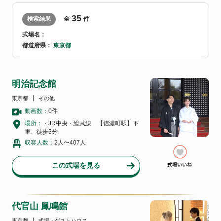
35
検索結果
全
件
式場名：
都道府県：
東京都
明治記念館
東京都
その他
動画数：
0
件
場所：
・JR中央・総武線 【信濃町駅】下
車、徒歩3分
収容人数：
2人〜407人
この式場を見る
代官山 鳳鳴館
東京都
式場・ゲストハウス