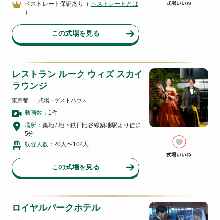
ベストレート保証あり（
ベストレートとは
）
この式場を見る
レストラン ルーク ウィズ スカイ
ラウンジ
東京都
式場・ゲストハウス
動画数：
1
件
場所：
築地 / 地下鉄日比谷線築地駅より徒歩
5分
収容人数：
20人〜104人
この式場を見る
ロイヤルパークホテル