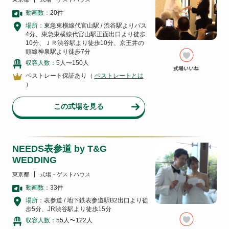
動画数：
20
件
場所：
東急東横線代官山駅 / 渋谷駅よりバス
4分、東急東横線代官山駅正面出口より徒歩
10分、ＪＲ渋谷駅より徒歩10分、京王井の
頭線神泉駅より徒歩7分
収容人数：
5人〜150人
ベストレート保証あり（
ベストレートとは
）
この式場を見る
NEEDS表参道 by T&G
WEDDING
東京都
式場・ゲストハウス
動画数：
33
件
場所：
表参道 / 地下鉄表参道駅B2出口より徒
歩5分、JR渋谷駅より徒歩15分
収容人数：
55人〜122人