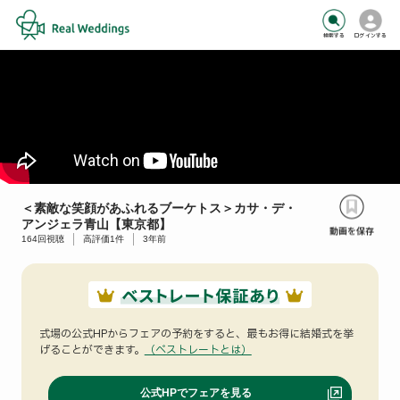
検索する
ログインする
＜素敵な笑顔があふれるブーケトス＞カサ・デ・
アンジェラ青山【東京都】
164
回視聴
高評価
1
件
3年前
式場の公式HPからフェアの予約をすると、
最もお得に結婚式を挙
げることができます。
（ベストレートとは）
公式HPでフェアを見る