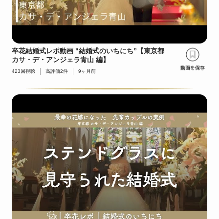
卒花結婚式レポ動画 "結婚式のいちにち”【東京都
カサ・デ・アンジェラ青山 編】
423
回視聴
高評価
2
件
9ヶ月前