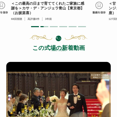
＜この最高の日まで育ててくれたご家族に感
＜甘
謝を＞カサ・デ・アンジェラ青山【東京都】
ンジ
（お披楽喜）
座）
68
回視聴
高評価
0
件
3年前
127
回
この式場の新着動画
New video