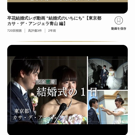
卒花結婚式レポ動画 "結婚式のいちにち”【東京都
カサ・デ・アンジェラ青山 編】
720
回視聴
高評価
3
件
2年前