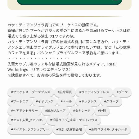
カサ・デ・アンジェラ青山でのブーケトスの動画です。
新婦が投げたブーケがご友人の誰の手に渡るかを見届けるブーケトスは結
婚式でも盛り上がる演出の1つですよね。
カサ・デ・アンジェラ青山での結婚式の費用が気になる方や、カサ・デ・
アンジェラ青山のブライダルフェアに参加されたい方は、ぜひ「この式場
のフェアを見る」ボタンからブライダルフェア予約をお願いします！
・・・・・・・・・・・・・・・・・
先輩カップル達のリアルな結婚式動画が見られるメディア、Real
Wedddings（リアルウエディングス）
※映像はすべて、お客様の承諾を得て投稿しております。
#ブーケトス・ブーケプルズ
#記念写真
#ウェディングドレス
#ブーケ
#ブートニア
#イヤリング
#ベール
#ネックレス
#グローブ
#ヘアアクセサリー
#編み込みヘア
#タキシード
#外観
#ゲスト人数_51~70名
#式場タイプ_式場・ゲストハウス
#テイスト_ラグジュアリー
#場所_披露宴会場
#新郎スタイル_タキシード