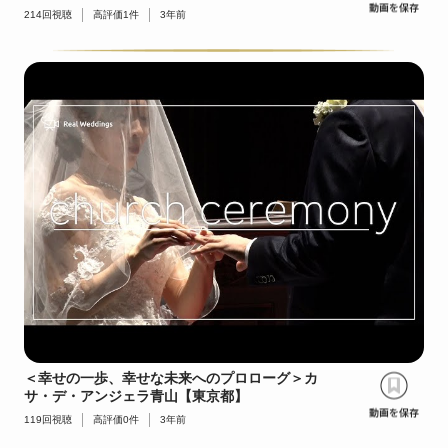
214
回視聴
高評価
1
件
3年前
＜幸せの一歩、幸せな未来へのプロローグ＞カ
サ・デ・アンジェラ青山【東京都】
119
回視聴
高評価
0
件
3年前