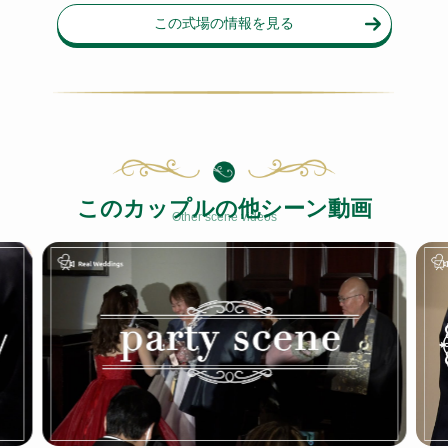
この式場の情報を見る
このカップルの他シーン動画
Other scene videos