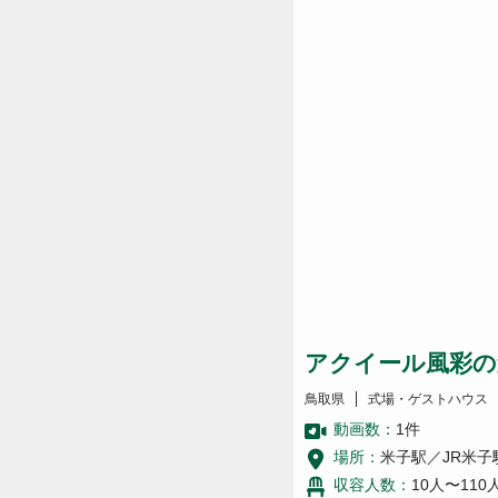
アクイール風彩の
鳥取県
式場・ゲストハウス
動画数：
1
件
場所：
米子駅／JR米子
収容人数：
10人〜110