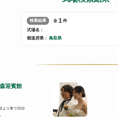
1
検索結果
全
件
式場名：
都道府県：
鳥取県
森迎賓館
駅より車で20分
人