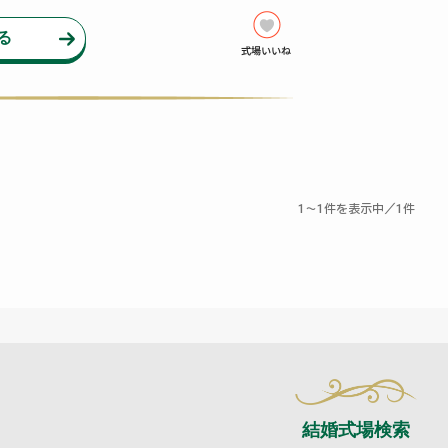
る
〜
件を表示中／
件
1
1
1
結婚式場検索