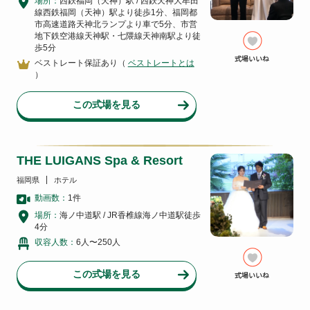
場所：
西鉄福岡（天神）駅 / 西鉄天神大牟田
線西鉄福岡（天神）駅より徒歩1分、福岡都
市高速道路天神北ランプより車で5分、市営
地下鉄空港線天神駅・七隈線天神南駅より徒
歩5分
ベストレート保証あり（
ベストレートとは
）
この式場を見る
THE LUIGANS Spa & Resort
福岡県
ホテル
動画数：
1
件
場所：
海ノ中道駅 / JR香椎線海ノ中道駅徒歩
4分
収容人数：
6人〜250人
この式場を見る