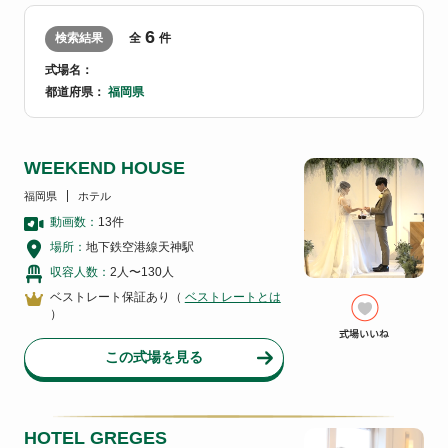
6
検索結果
全
件
式場名：
都道府県：
福岡県
WEEKEND HOUSE
福岡県
ホテル
動画数：
13
件
場所：
地下鉄空港線天神駅
収容人数：
2人〜130人
ベストレート保証あり（
ベストレートとは
）
この式場を見る
HOTEL GREGES