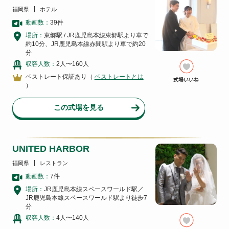
福岡県
ホテル
動画数：
39
件
場所：
東郷駅 / JR鹿児島本線東郷駅より車で
約10分、JR鹿児島本線赤間駅より車で約20
分
収容人数：
2人〜160人
ベストレート保証あり（
ベストレートとは
）
この式場を見る
UNITED HARBOR
福岡県
レストラン
動画数：
7
件
場所：
JR鹿児島本線スペースワールド駅／
JR鹿児島本線スペースワールド駅より徒歩7
分
収容人数：
4人〜140人