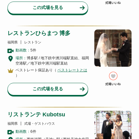
この式場を見る
レストランひらまつ 博多
福岡県
レストラン
動画数：
5
件
場所：
博多駅 / 地下鉄中洲川端駅直結、福岡
空港駅／地下鉄中洲川端駅直結
ベストレート保証あり（
ベストレートとは
）
この式場を見る
リストランテ Kubotsu
福岡県
式場・ゲストハウス
動画数：
6
件