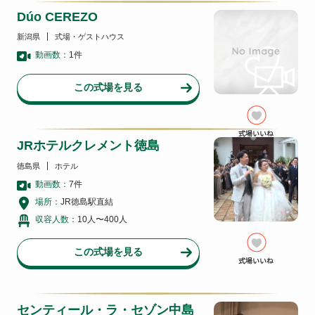
Dúo CEREZO
新潟県
式場・ゲストハウス
動画数：
1
件
この式場を見る
JRホテルクレメント徳島
徳島県
ホテル
動画数：
7
件
場所：
JR徳島駅直結
収容人数：
10人〜400人
この式場を見る
センティール・ラ・セゾン中島