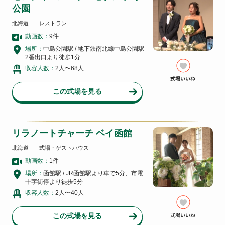
公園
北海道
レストラン
動画数：
9
件
場所：
中島公園駅 / 地下鉄南北線中島公園駅
2番出口より徒歩1分
収容人数：
2人〜68人
この式場を見る
リラノートチャーチ ベイ函館
北海道
式場・ゲストハウス
動画数：
1
件
場所：
函館駅 / JR函館駅より車で5分、市電
十字街停より徒歩5分
収容人数：
2人〜40人
この式場を見る