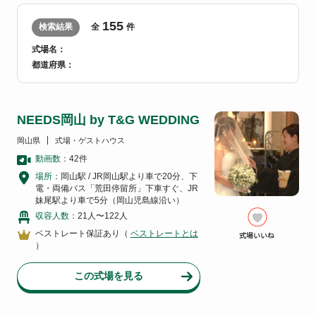
155
検索結果
全
件
式場名：
都道府県：
NEEDS岡山 by T&G WEDDING
岡山県
式場・ゲストハウス
動画数：
42
件
場所：
岡山駅 / JR岡山駅より車で20分、下
電・両備バス「荒田停留所」下車すぐ、JR
妹尾駅より車で5分（岡山児島線沿い）
収容人数：
21人〜122人
ベストレート保証あり（
ベストレートとは
）
この式場を見る