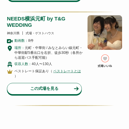
NEEDS横浜元町 by T&G
WEDDING
神奈川県
式場・ゲストハウス
動画数：
8
件
場所：
元町・中華街 / みなとみらい線元町・
中華街駅5番出口を右折、徒歩30秒（各所か
ら送迎バス手配可能）
収容人数：
40人〜130人
ベストレート保証あり（
ベストレートとは
）
この式場を見る