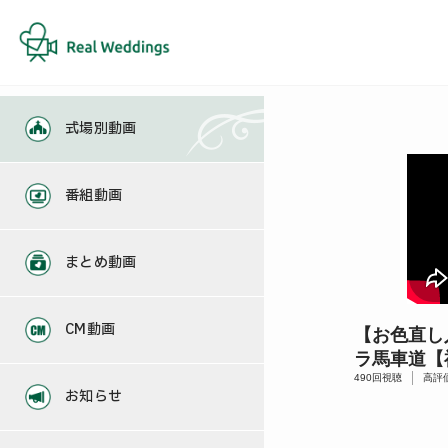
式場別動画
番組動画
まとめ動画
CM動画
【お色直し
ラ馬車道【
490
回視聴
高評
お知らせ