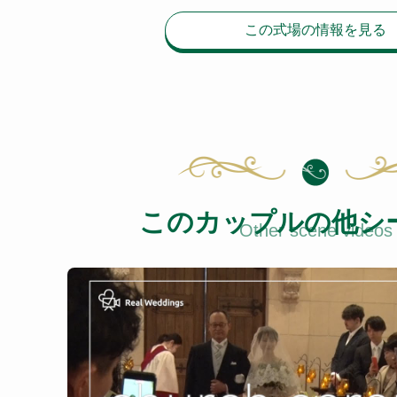
この式場の情報を見る
このカップルの他シ
Other scene videos