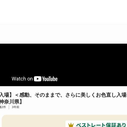
入場】＜感動、そのままで、さらに美しくお色直し入場
神奈川県】
価
2
件
3年前