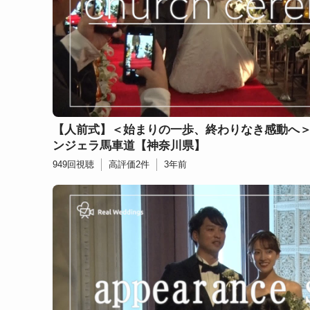
【人前式】＜始まりの一歩、終わりなき感動へ
ンジェラ馬車道【神奈川県】
949
回視聴
高評価
2
件
3年前