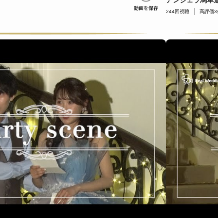
アンジェラ馬車道
244
回視聴
高評価
3