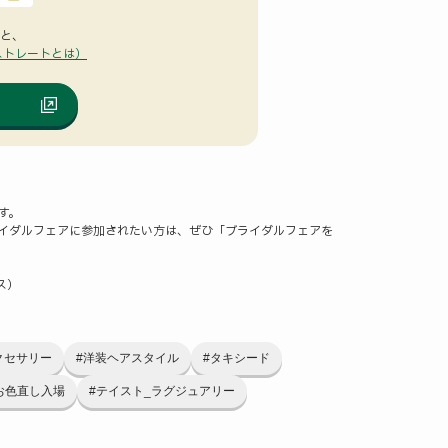
ると、
ストレートとは）
す。
イダルフェアに参加されたい方は、ぜひ「ブライダルフェアを
ス）
クセサリー
#洋装ヘアスタイル
#タキシード
お色直し入場
#テイスト_ラグジュアリー