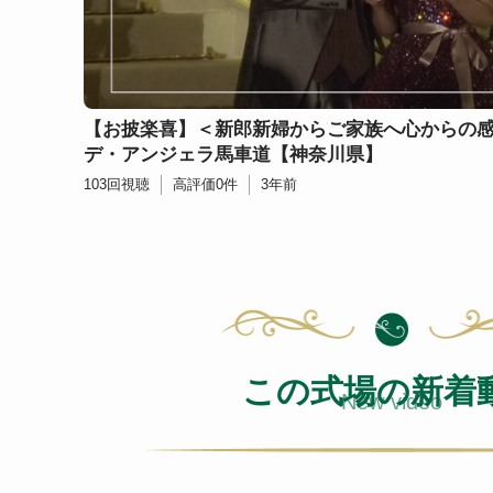
【お披楽喜】＜新郎新婦からご家族へ心からの
デ・アンジェラ馬車道【神奈川県】
103
回視聴
高評価
0
件
3年前
この式場の新着
New video