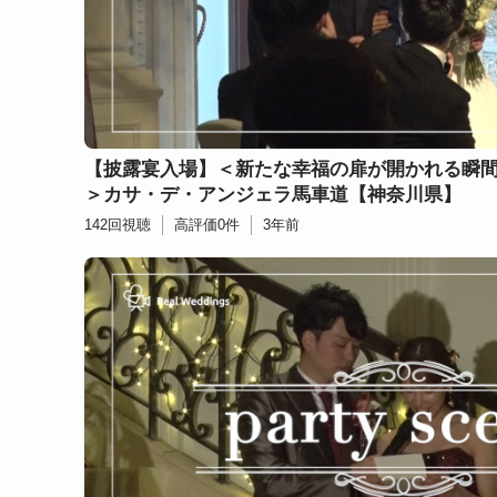
【披露宴入場】＜新たな幸福の扉が開かれる瞬
＞カサ・デ・アンジェラ馬車道【神奈川県】
142
回視聴
高評価
0
件
3年前