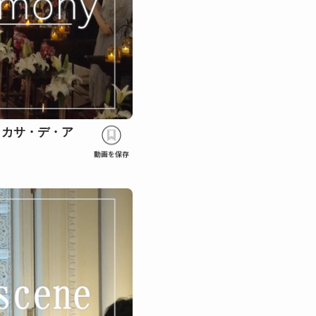
＞カサ・デ・ア