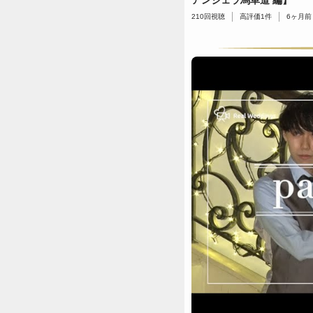
アンジェラ馬車道 編】
210
回視聴
高評価
1
件
6ヶ月前