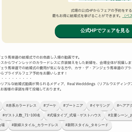
式場の公式HPからフェアの予約をす
最もお得に結婚式を挙げることができます。
（ベ
公式HPでフェアを見る
ジェラ馬車道の結婚式でのお色直し入場の動画です。
レスからワインレッドのカラードレスに衣装替えをした新婦を、会場全体が祝福しま
ジェラ馬車道での結婚式の費用が気になる方や、カサ・デ・アンジェラ馬車道のブラ
ンからブライダルフェア予約をお願いします！
・・・・・・・・・・
リアルな結婚式動画が見られるメディア、Real Wedddings（リアルウエディング
、お客様の承諾を得て投稿しております。
#赤系カラードレス
#ブーケ
#ブートニア
#イヤリング
#ヘアア
#ゲスト人数_71~100名
#式場タイプ_式場・ゲストハウス
#主要シーン_
会場
#新婦スタイル_カラードレス
#新郎スタイル_タキシード