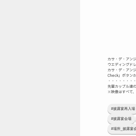
カサ・デ・アン
ウエディングド
カサ・デ・アン
Check」ボタ
・・・・・・・
先輩カップル達の
※映像はすべて
#披露宴再入場
#披露宴会場
#場所_披露宴