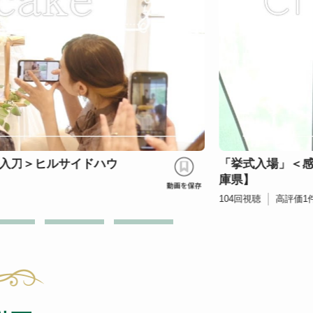
入刀＞ヒルサイドハウ
「挙式入場」＜
庫県】
104
回視聴
高評価
1