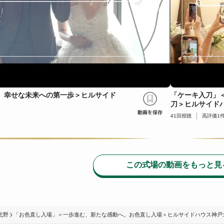
、幸せな未来への第一歩＞ヒルサイド
「ケーキ入刀」
刀＞ヒルサイド
41
回視聴
高評価
1
この式場の動画をもっと見
北野
「お色直し入場」＜一歩進む、新たな感動へ。お色直し入場＞ヒルサイドハウス神戸