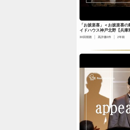
「お披楽喜」＜お披楽喜の
イドハウス神戸北野【兵庫
30
回視聴
高評価
0
件
2年前