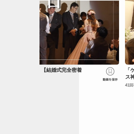
の新婦に完全密着！【結婚式完全密着
「
ス
41
回