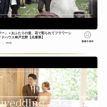
ワー」＜おふたりの道、花で彩られてフラワーシ
イドハウス神戸北野【兵庫県】
件
2年前