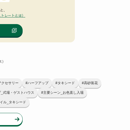
ると、
ストレートとは）
ス）
アクセサリー
#ハーフアップ
#タキシード
#高砂装花
プ_式場・ゲストハウス
#主要シーン_お色直し入場
イル_タキシード