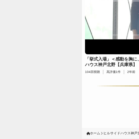
「挙式入場」＜感動を胸に
ハウス神戸北野【兵庫県】
104
回視聴
高評価
1
件
2年前
ホーム
ヒルサイドハウス神戸