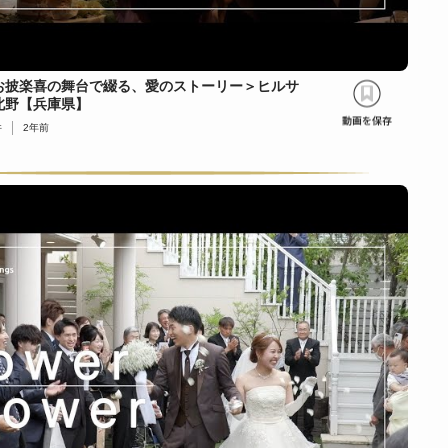
お披楽喜の舞台で綴る、愛のストーリー＞ヒルサ
北野【兵庫県】
件
2年前