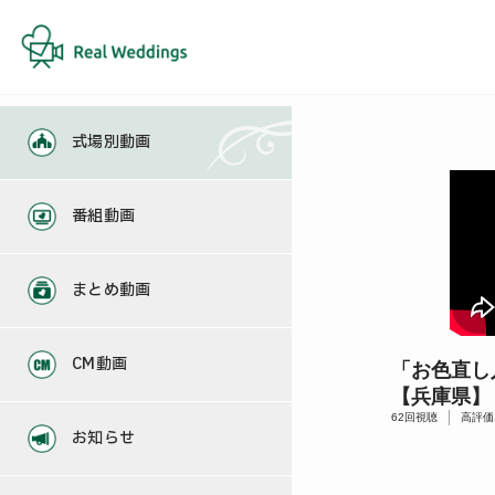
式場別動画
番組動画
まとめ動画
CM動画
「お色直し
【兵庫県】
62
回視聴
高評価
お知らせ