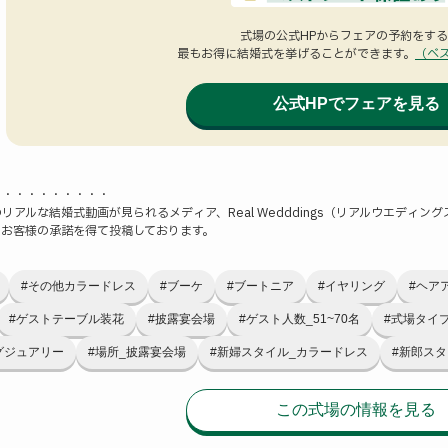
式場の公式HPからフェアの予約をす
最もお得に結婚式を挙げることができます。
（ベ
公式HPでフェアを見る
・・・・・・・・・・
リアルな結婚式動画が見られるメディア、Real Wedddings（リアルウエディング
、お客様の承諾を得て投稿しております。
#その他カラードレス
#ブーケ
#ブートニア
#イヤリング
#ヘア
#ゲストテーブル装花
#披露宴会場
#ゲスト人数_51~70名
#式場タイ
グジュアリー
#場所_披露宴会場
#新婦スタイル_カラードレス
#新郎スタ
この式場の情報を見る