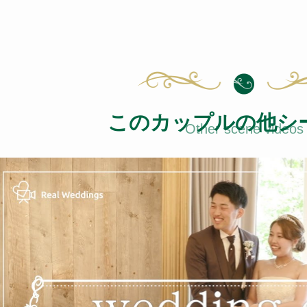
このカップルの他シ
Other scene videos