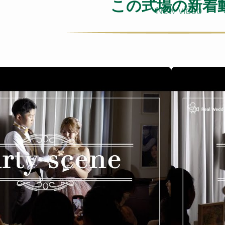
この式場の新着
New video