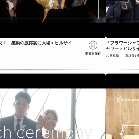
紡ぐ、感動の披露宴に入場＞ヒルサイ
「フラワーシャ
】
ャワー＞ヒルサ
92
回視聴
高評価
1