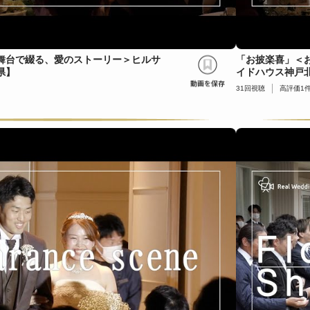
舞台で綴る、愛のストーリー＞ヒルサ
「お披楽喜」＜
県】
イドハウス神戸
31
回視聴
高評価
1