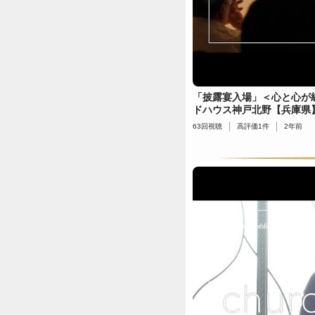
「披露宴入場」＜心と心が
ドハウス神戸北野【兵庫県
63
回視聴
高評価
1
件
2年前