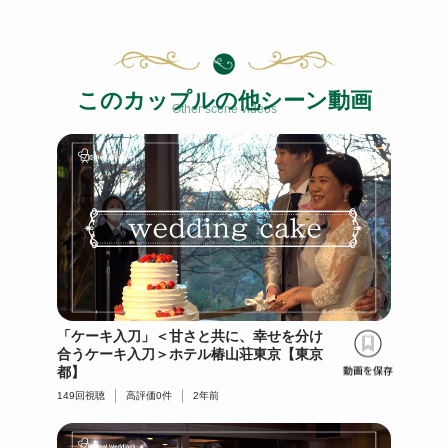
このカップルの他シーン動画
Other scene videos
「ケーキ入刀」＜甘さと共に、幸せを分け
合うケーキ入刀＞ホテル椿山荘東京【東京
都】
149
回視聴
高評価
0
件
2年前