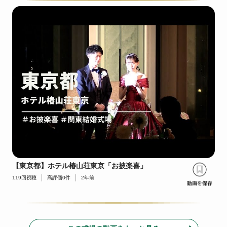
【東京都】ホテル椿山荘東京「お披楽喜」
119
回視聴
高評価
0
件
2年前