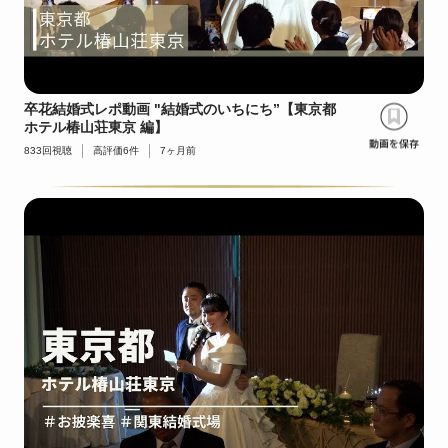
卒花結婚式レポ動画 "結婚式のいちにち”【東京都
ホテル椿山荘東京 編】
833
回視聴
高評価
6
件
7ヶ月前