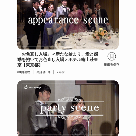
「お色直し入場」＜新たな始まり、愛と感
動を抱いてお色直し入場＞ホテル椿山荘東
京【東京都】
80
回視聴
高評価
0
件
2年前