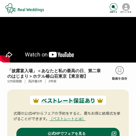
検索する
ログインする
「披露宴入場」＜あなたと私の最高の日、第二章
のはじまり＞ホテル椿山荘東京【東京都】
125
回視聴
高評価
1
件
2年前
式場の公式HPからフェアの予約をすると、
最もお得に結婚式を挙
げることができます。
（ベストレートとは）
公式HPでフェアを見る