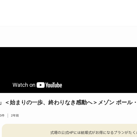
」＜始まりの一歩、終わりなき感動へ＞メゾン ポール
0
件
2年前
式場の公式HPには結婚式がお得になるプランがたく