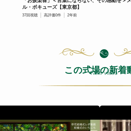
「お披楽喜」＜言葉にならない、その感動を＞メ
ル・ボキューズ【東京都】
37
回視聴
高評価
0
件
2年前
この式場の新着
New video