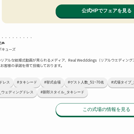
公式HPでフェアを見る
・・・・・・・・・・
☘️
ボキューズ
リアルな結婚式動画が見られるメディア、Real Wedddings（リアルウエディング
、お客様の承諾を得て投稿しております。
ドレス
#タキシード
#挙式会場
#ゲスト人数_51~70名
#式場タイプ
_ウェディングドレス
#新郎スタイル_タキシード
この式場の情報を見る