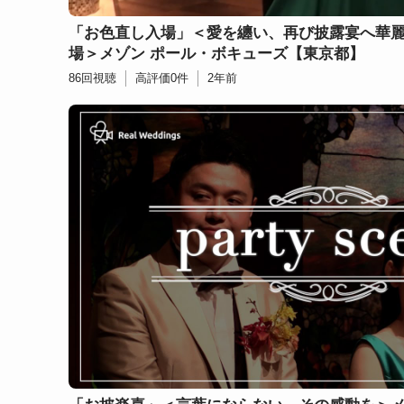
「お色直し入場」＜愛を纏い、再び披露宴へ華
場＞メゾン ポール・ボキューズ【東京都】
86
回視聴
高評価
0
件
2年前