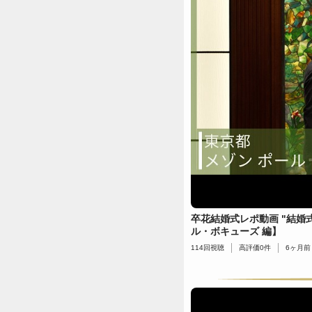
卒花結婚式レポ動画 "結婚
ル・ボキューズ 編】
114
回視聴
高評価
0
件
6ヶ月前