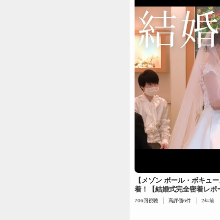
【メゾン ポール・ボキュ
着！【結婚式完全密着レポ
706
回視聴
高評価
6
件
2年前