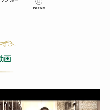
ゾン ポー
動画