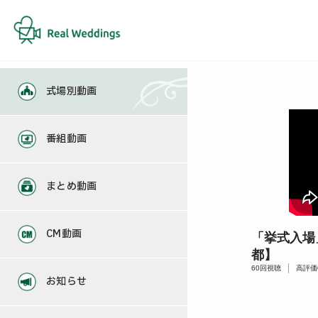
式場別動画
番組動画
まとめ動画
CM動画
「挙式入場
都】
60
回視聴
高評価
お知らせ