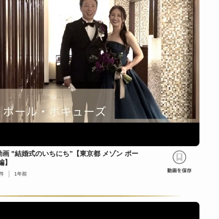
画 "結婚式のいちにち”【東京都 メゾン ポー
編】
件
1年前