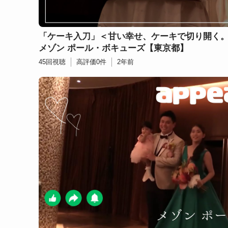
「ケーキ入刀」＜甘い幸せ、ケーキで切り開く
メゾン ポール・ボキューズ【東京都】
45
回視聴
高評価
0
件
2年前