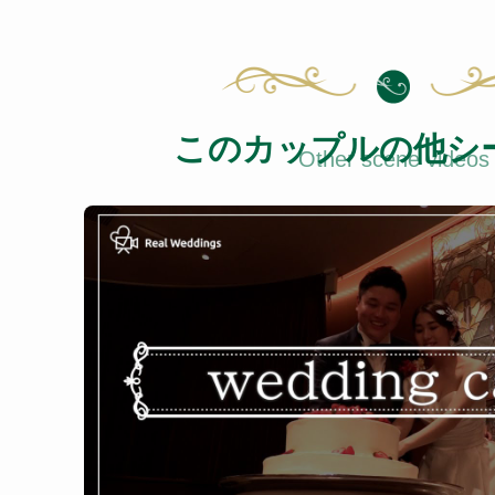
このカップルの他シ
Other scene videos