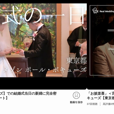
ーズ】での結婚式当日の新婦に完全密
「お披楽喜」＜
ート】
キューズ【東京
37
回視聴
高評価
0