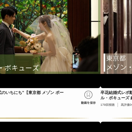
式のいちにち”【東京都 メゾン ポー
卒花結婚式レポ動
ル・ボキューズ 
179
回視聴
高評価
0