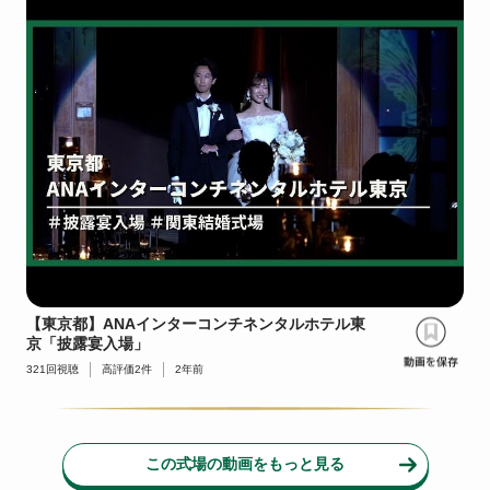
【東京都】ANAインターコンチネンタルホテル東
京「披露宴入場」
321
回視聴
高評価
2
件
2年前
この式場の動画をもっと見る