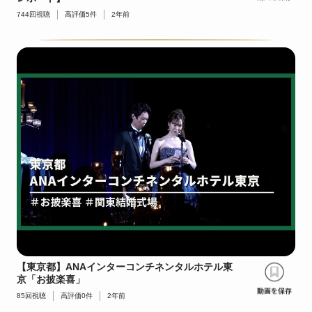
744
回視聴
高評価
5
件
2年前
【東京都】ANAインターコンチネンタルホテル東
京「お披楽喜」
85
回視聴
高評価
0
件
2年前