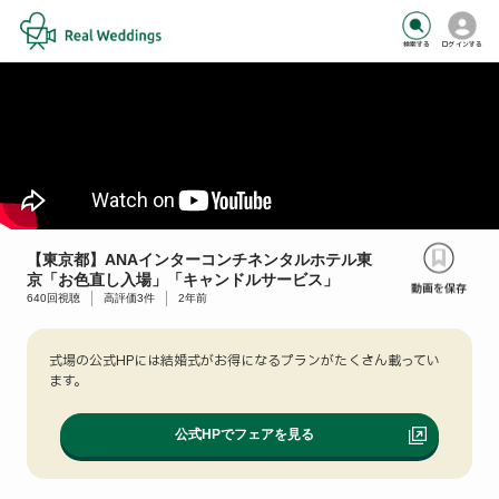
検索する
ログインする
【東京都】ANAインターコンチネンタルホテル東
京「お色直し入場」「キャンドルサービス」
640
回視聴
高評価
3
件
2年前
式場の公式HPには結婚式がお得になるプランがたくさん載ってい
ます。
公式HPでフェアを見る