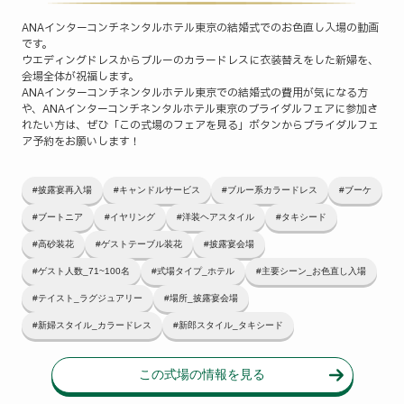
ANAインターコンチネンタルホテル東京の結婚式でのお色直し入場の動画
です。
ウエディングドレスからブルーのカラードレスに衣装替えをした新婦を、
会場全体が祝福します。
ANAインターコンチネンタルホテル東京での結婚式の費用が気になる方
や、ANAインターコンチネンタルホテル東京のブライダルフェアに参加さ
れたい方は、ぜひ「この式場のフェアを見る」ボタンからブライダルフェ
ア予約をお願いします！
#披露宴再入場
#キャンドルサービス
#ブルー系カラードレス
#ブーケ
#ブートニア
#イヤリング
#洋装ヘアスタイル
#タキシード
#高砂装花
#ゲストテーブル装花
#披露宴会場
#ゲスト人数_71~100名
#式場タイプ_ホテル
#主要シーン_お色直し入場
#テイスト_ラグジュアリー
#場所_披露宴会場
#新婦スタイル_カラードレス
#新郎スタイル_タキシード
この式場の情報を見る