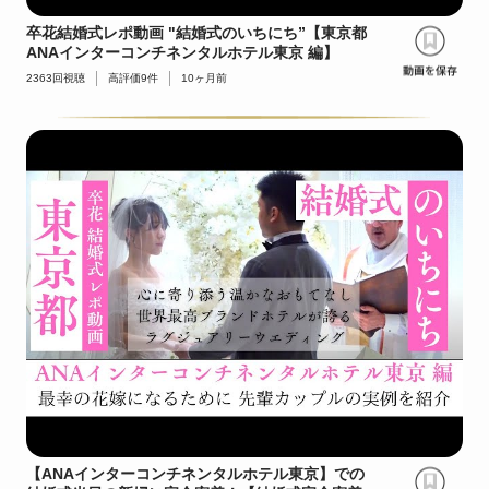
卒花結婚式レポ動画 "結婚式のいちにち”【東京都
ANAインターコンチネンタルホテル東京 編】
2363
回視聴
高評価
9
件
10ヶ月前
【ANAインターコンチネンタルホテル東京】での