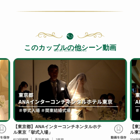
このカップルの他シーン動画
Other scene videos
【東京都】ANAインターコンチネンタルホテ
【東
ル東京「挙式入場」
ル東
613
回視聴
高評価
3
件
2年前
334
回