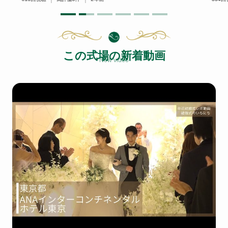
この式場の新着動画
New video