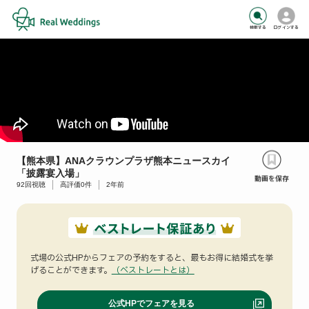
検索する
ログインする
【熊本県】ANAクラウンプラザ熊本ニュースカイ
「披露宴入場」
92
回視聴
高評価
0
件
2年前
式場の公式HPからフェアの予約をすると、
最もお得に結婚式を挙
げることができます。
（ベストレートとは）
公式HPでフェアを見る