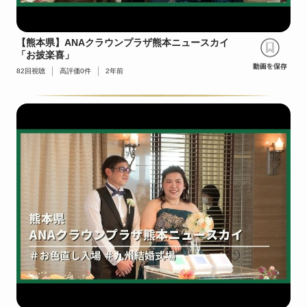
【熊本県】ANAクラウンプラザ熊本ニュースカイ
「お披楽喜」
82
回視聴
高評価
0
件
2年前