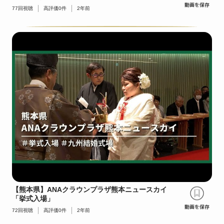
77
回視聴
高評価
0
件
2年前
【熊本県】ANAクラウンプラザ熊本ニュースカイ
「挙式入場」
72
回視聴
高評価
0
件
2年前