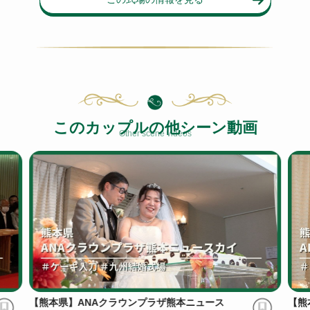
このカップルの他シーン動画
Other scene videos
【熊本県】ANAクラウンプラザ熊本ニュース
【熊