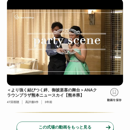
＜より強く結びつく絆、御披楽喜の舞台＞ANAク
ラウンプラザ熊本ニュースカイ【熊本県】
47
回視聴
高評価
0
件
3年前
この式場の動画をもっと見る