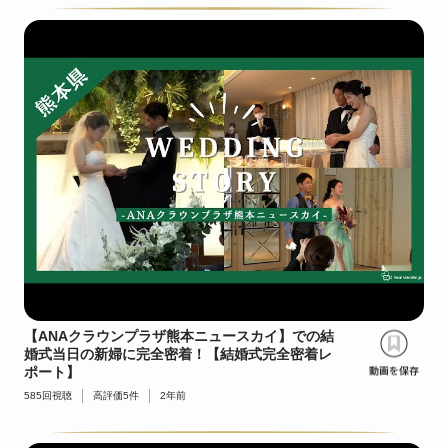
【ANAクラウンプラザ熊本ニュースカイ】での結
婚式当日の新婦に完全密着！【結婚式完全密着レ
ポート】
585
回視聴
高評価
5
件
2年前