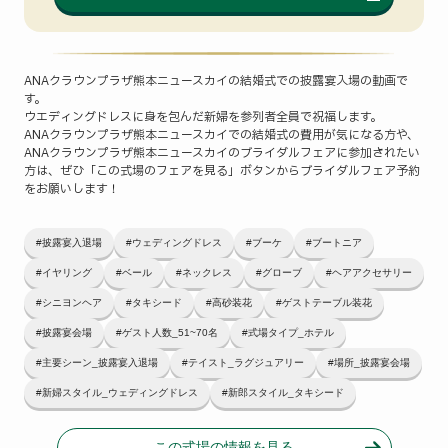
ANAクラウンプラザ熊本ニュースカイの結婚式での披露宴入場の動画で
す。
ウエディングドレスに身を包んだ新婦を参列者全員で祝福します。
ANAクラウンプラザ熊本ニュースカイでの結婚式の費用が気になる方や、
ANAクラウンプラザ熊本ニュースカイのブライダルフェアに参加されたい
方は、ぜひ「この式場のフェアを見る」ボタンからブライダルフェア予約
をお願いします！
#披露宴入退場
#ウェディングドレス
#ブーケ
#ブートニア
#イヤリング
#ベール
#ネックレス
#グローブ
#ヘアアクセサリー
#シニヨンヘア
#タキシード
#高砂装花
#ゲストテーブル装花
#披露宴会場
#ゲスト人数_51~70名
#式場タイプ_ホテル
#主要シーン_披露宴入退場
#テイスト_ラグジュアリー
#場所_披露宴会場
#新婦スタイル_ウェディングドレス
#新郎スタイル_タキシード
この式場の情報を見る