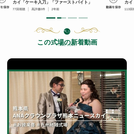
カイ「ケーキ入刀」「ファーストバイト」
カイ
77
回視聴
高評価
0
件
2年前
113
回
この式場の新着動画
New video