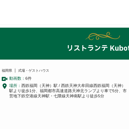
リストランテ Kubot
福岡県
式場・ゲストハウス
動画数：
6
件
場所：
西鉄福岡（天神）駅 / 西鉄天神大牟田線西鉄福岡（天神）
駅より徒歩1分、福岡都市高速道路天神北ランプより車で5分、市
営地下鉄空港線天神駅・七隈線天神南駅より徒歩5分