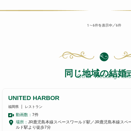
〜
件を表示中／
件
1
6
6
同じ地域の結婚
Other Wedding Halls
UNITED HARBOR
福岡県
レストラン
動画数：
7
件
場所：
JR鹿児島本線スペースワールド駅／JR鹿児島本線スペ
ルド駅より徒歩7分