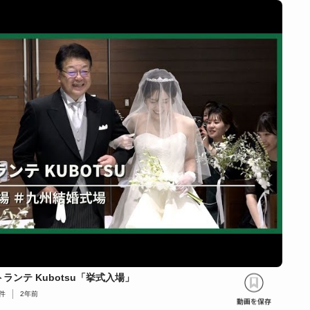
ランテ Kubotsu「挙式入場」
件
2年前