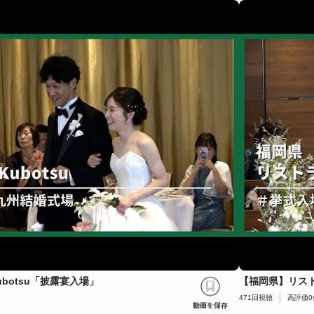
botsu「披露宴入場」
【福岡県】リスト
471
回視聴
高評価
0