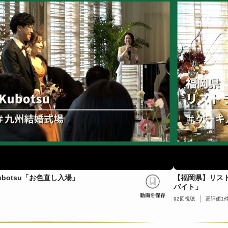
botsu「お色直し入場」
【福岡県】リスト
バイト」
92
回視聴
高評価
1