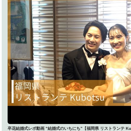
卒花結婚式レポ動画 "結婚式のいちにち”【福岡県 リストランテ Kub