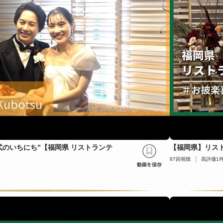
式のいちにち”【福岡県 リストランテ
【福岡県】リスト
87
回視聴
高評価
1