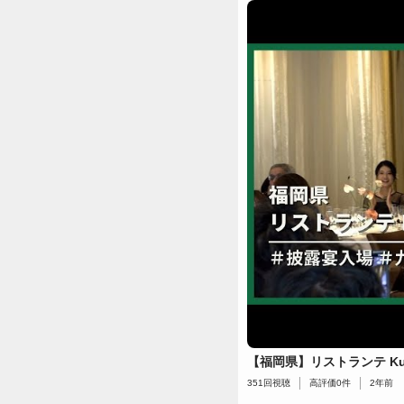
【福岡県】リストランテ Ku
351
回視聴
高評価
0
件
2年前