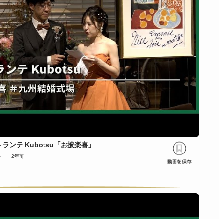
ランテ Kubotsu「お披楽喜」
件
2年前