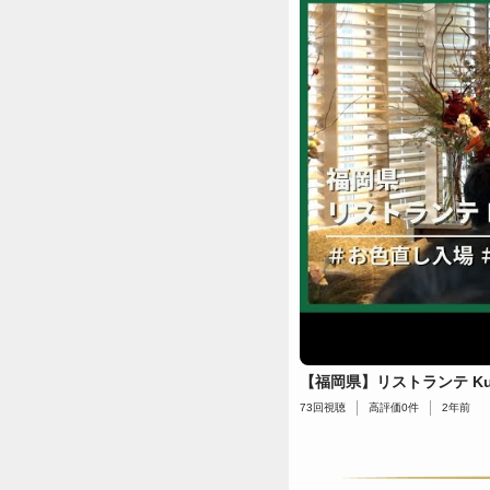
【福岡県】リストランテ Ku
73
回視聴
高評価
0
件
2年前