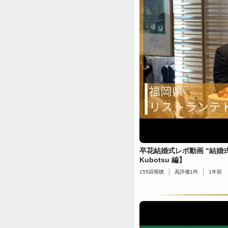
卒花結婚式レポ動画 "結婚
Kubotsu 編】
155
回視聴
高評価
1
件
1年前