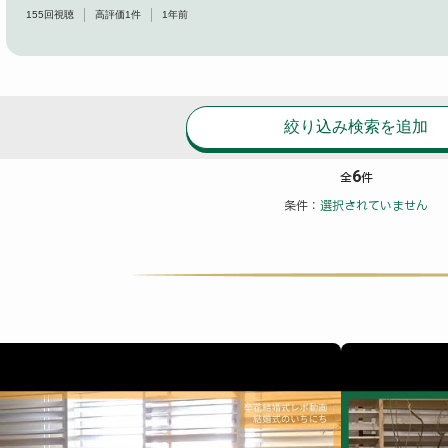
155
回視聴
高評価
1
件
1年前
絞り込み検索を追加
6
全
件
条件：
選択されていません