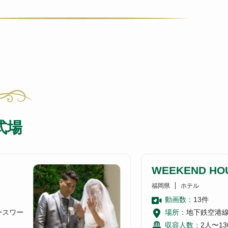
式場
WEEKEND HO
福岡県
ホテル
動画数：
13
件
ースワー
場所：
地下鉄空港
収容人数：
2人〜13