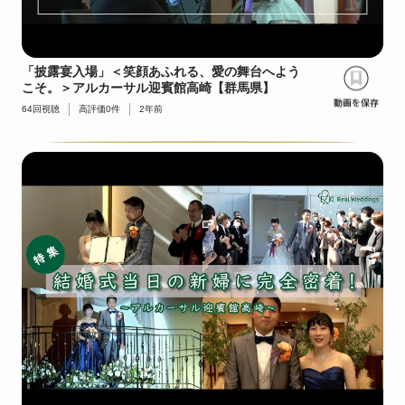
「披露宴入場」＜笑顔あふれる、愛の舞台へよう
こそ。＞アルカーサル迎賓館高崎【群馬県】
64
回視聴
高評価
0
件
2年前