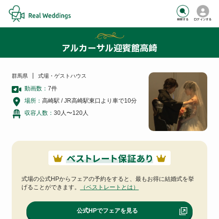
検索する
ログインする
アルカーサル迎賓館高崎
群馬県
式場・ゲストハウス
動画数：
7
件
場所：
高崎駅 / JR高崎駅東口より車で10分
収容人数：
30人〜120人
式場の公式HPからフェアの予約をすると、
最もお得に結婚式を挙
げることができます。
（ベストレートとは）
公式HPでフェアを見る