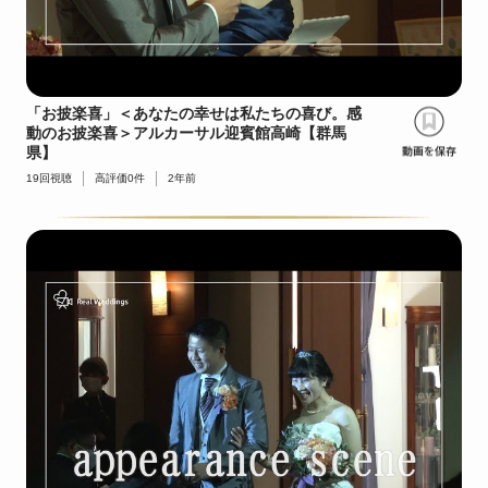
「お披楽喜」＜あなたの幸せは私たちの喜び。感
動のお披楽喜＞アルカーサル迎賓館高崎【群馬
県】
19
回視聴
高評価
0
件
2年前