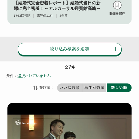
【結婚式完全密着レポート】結婚式当日の新
婦に完全密着！～アルカーサル迎賓館高崎～
1763
回視聴
高評価
11
件
3年前
絞り込み検索を追加
7
全
件
条件：
選択されていません
並び順：
いいね数順
再生回数順
新しい順