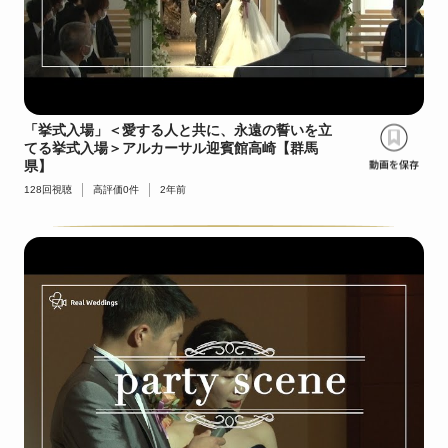
「挙式入場」＜愛する人と共に、永遠の誓いを立
てる挙式入場＞アルカーサル迎賓館高崎【群馬
県】
128
回視聴
高評価
0
件
2年前