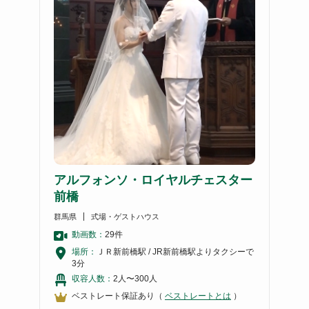
アルフォンソ・ロイヤルチェスター
前橋
群馬県
式場・ゲストハウス
動画数：
29
件
場所：
ＪＲ新前橋駅 / JR新前橋駅よりタクシーで
3分
収容人数：
2人〜300人
ベストレート保証あり（
ベストレートとは
）