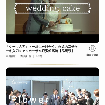
「ケーキ入刀」＜一緒に分け合う、永遠の幸せケ
ーキ入刀＞アルカーサル迎賓館高崎【群馬県】
27
回視聴
高評価
1
件
2年前