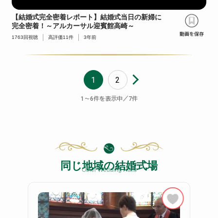
【結婚式完全密着レポート】結婚式当日の新婦に
完全密着！～アルカーサル迎賓館高崎～
1763
回視聴
高評価
11
件
3年前
1
2
〜
件を表示中／
件
1
6
7
同じ地域の結婚式場
Other Wedding Halls