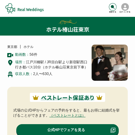
検索する
ログインする
ホテル椿山荘東京
東京都
ホテル
動画数：
56
件
場所：
江戸川橋駅 / JR目白駅より新宿駅西口
行き都バス10分（ホテル椿山荘東京前下車）
収容人数：
2人〜630人
式場の公式HPからフェアの予約をすると、
最もお得に結婚式を挙
げることができます。
（ベストレートとは）
公式HPでフェアを見る