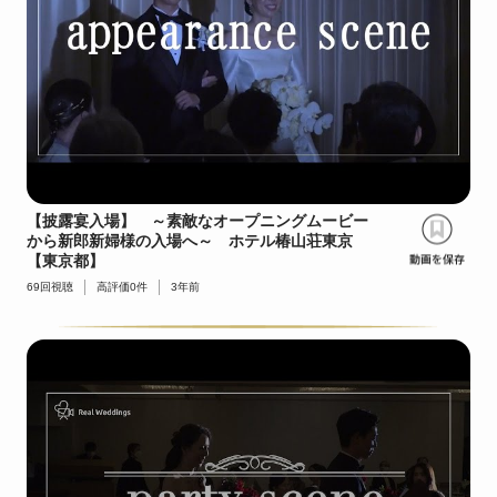
【披露宴入場】 ～素敵なオープニングムービー
から新郎新婦様の入場へ～ ホテル椿山荘東京
【東京都】
69
回視聴
高評価
0
件
3年前