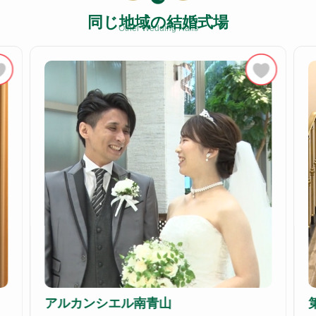
同じ地域の結婚式場
Other Wedding Halls
アルカンシエル南青山