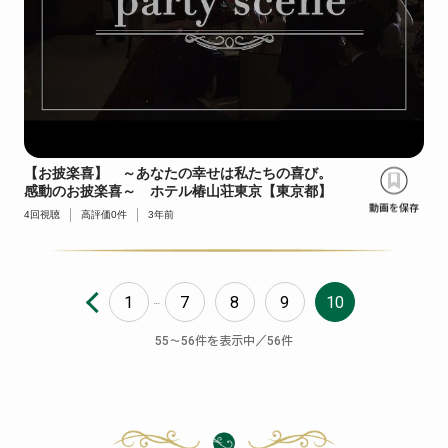
【お披楽喜】 ～あなたの幸せは私たちの喜び。
感動のお披楽喜～ ホテル椿山荘東京【東京都】
4
回視聴
高評価
0
件
3年前
1
7
8
9
10
...
〜
件を表示中／
件
55
56
56