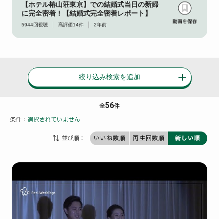
【ホテル椿山荘東京】での結婚式当日の新婦
に完全密着！【結婚式完全密着レポート】
5944
回視聴
高評価
14
件
2年前
絞り込み検索を追加
56
全
件
条件：
選択されていません
並び順：
いいね数順
再生回数順
新しい順