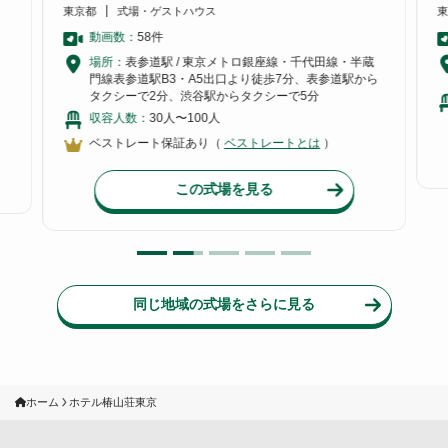
東京都
式場・ゲストハウス
東
動画数：
58
件
場所：
表参道駅 / 東京メトロ銀座線・千代田線・半蔵
門線表参道駅B3・A5出口より徒歩7分、表参道駅から
タクシーで2分、渋谷駅からタクシーで5分
収容人数：
30人〜100人
ベストレート保証あり（
ベストレートとは
）
この式場を見る
同じ地域の式場をさらに見る
ホーム
ホテル椿山荘東京