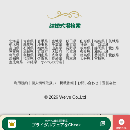
結婚式場検索
北海道
青森県
岩手県
宮城県
秋田県
山形県
福島県
茨城県
栃木県
群馬県
埼玉県
千葉県
東京都
神奈川県
新潟県
富山県
石川県
福井県
山梨県
長野県
岐阜県
静岡県
愛知県
三重県
滋賀県
京都府
大阪府
兵庫県
奈良県
和歌山県
鳥取県
島根県
岡山県
広島県
山口県
徳島県
香川県
愛媛県
高知県
福岡県
佐賀県
長崎県
熊本県
大分県
宮崎県
鹿児島県
沖縄県
すべての式場
利用規約
個人情報取扱い
掲載依頼
お問い合わせ
運営会社
© 2026 We've Co.,Ltd
令和2年度第3次補正 事業再構築補助金により作成
ホテル椿山荘東京
ブライダルフェアをCheck