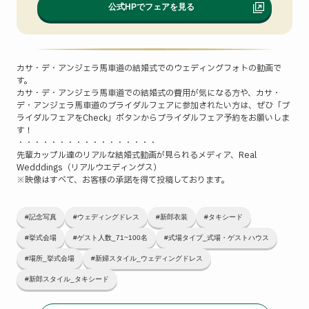
公式HPでフェアを見る
カサ・デ・アンジェラ馬車道の結婚式でのウェディングフォトの動画で
す。
カサ・デ・アンジェラ馬車道での結婚式の費用が気になる方や、カサ・
デ・アンジェラ馬車道のブライダルフェアに参加されたい方は、ぜひ「ブ
ライダルフェアをCheck」ボタンからブライダルフェア予約をお願いしま
す！
・・・・・・・・・・・・・・・・・
先輩カップル達のリアルな結婚式動画が見られるメディア、Real
Wedddings（リアルウエディングス）
※映像はすべて、お客様の承諾を得て投稿しております。
#記念写真
#ウェディングドレス
#新郎衣装
#タキシード
#挙式会場
#ゲスト人数_71~100名
#式場タイプ_式場・ゲストハウス
#場所_挙式会場
#新婦スタイル_ウェディングドレス
#新郎スタイル_タキシード