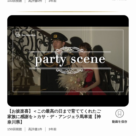
103
回視聴
高評価
0
件
3年前
【お披楽喜】＜この最高の日まで育ててくれたご
家族に感謝を＞カサ・デ・アンジェラ馬車道【神
奈川県】
150
回視聴
高評価
1
件
3年前