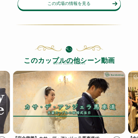
この式場の情報を見る
このカップルの他シーン動画
Other scene videos