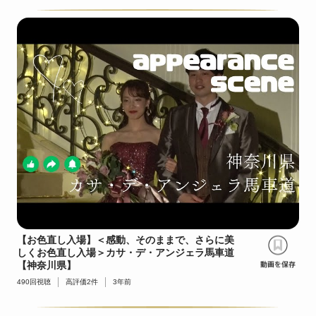
【お色直し入場】＜感動、そのままで、さらに美
しくお色直し入場＞カサ・デ・アンジェラ馬車道
【神奈川県】
490
回視聴
高評価
2
件
3年前