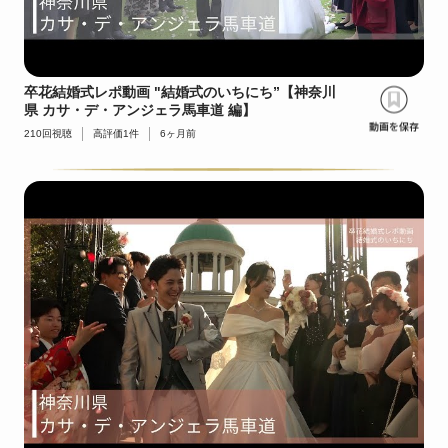
卒花結婚式レポ動画 "結婚式のいちにち”【神奈川
県 カサ・デ・アンジェラ馬車道 編】
210
回視聴
高評価
1
件
6ヶ月前