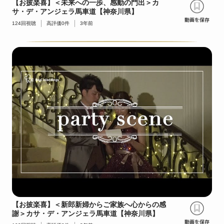
【お披楽喜】＜未来への一歩、感動の門出＞カ
サ・デ・アンジェラ馬車道【神奈川県】
124
回視聴
高評価
0
件
3年前
【お披楽喜】＜新郎新婦からご家族へ心からの感
謝＞カサ・デ・アンジェラ馬車道【神奈川県】