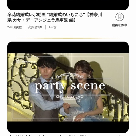
卒花結婚式レポ動画 "結婚式のいちにち”【神奈川
県 カサ・デ・アンジェラ馬車道 編】
244
回視聴
高評価
3
件
1年前