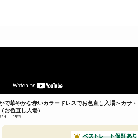
かで華やかな赤いカラードレスでお色直し入場＞カサ・
（お色直し入場）
価
2
件
3年前