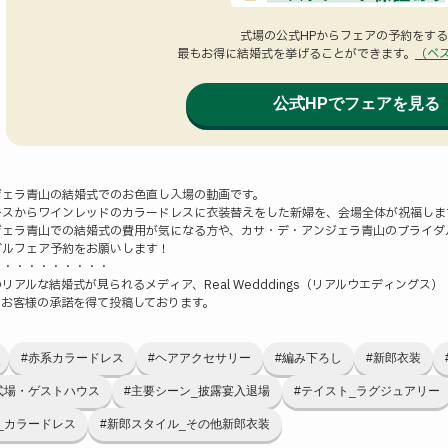
式場の公式HPからフェアの予約をす
最もお得に結婚式を挙げることができます。
（ベ
公式HPでフェアを見る
ジェラ青山の結婚式でのお色直し入場の動画です。
レスからワインレッドのカラードレスに衣装替えをした新婦を、会場全体が祝福しま
ジェラ青山での結婚式の費用が気になる方や、カサ・デ・アンジェラ青山のブライダ
ダルフェア予約をお願いします！
・・・・・・・・・・
リアルな結婚式が見られるメディア、Real Wedddings（リアルウエディングス）
、お客様の承諾を得て投稿しております。
#赤系カラードレス
#ヘアアクセサリー
#編み下ろし
#新郎衣装
式場・ゲストハウス
#主要シーン_披露宴入退場
#テイスト_ラグジュアリー
_カラードレス
#新郎スタイル_その他新郎衣装