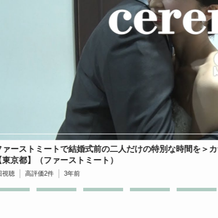
ケーキ入刀で夫婦の絆を深める、甘いひとときをお届けしま
ラ青山【東京都】（ケーキ入刀・ファーストバイト）
回視聴
高評価
1
件
3年前