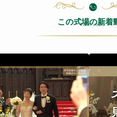
この式場の新着
New video