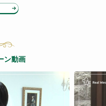
ーン動画
＜感動のファミ
（ファミリーミ
779
回視聴
高評価
2