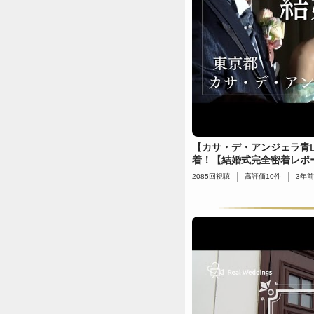
【カサ・デ・アンジェラ青
着！【結婚式完全密着レポ
2085
回視聴
高評価
10
件
3年前