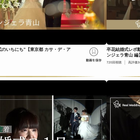
式のいちにち”【東京都 カサ・デ・ア
卒花結婚式レポ動
ンジェラ青山 編
720
回視聴
高評価
3