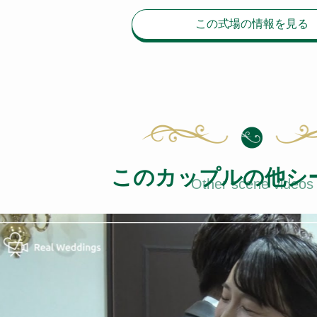
この式場の情報を見る
このカップルの他シ
Other scene videos