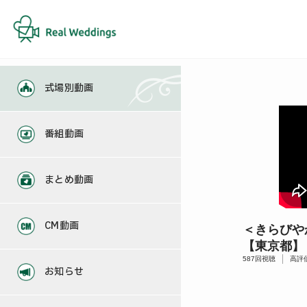
式場別動画
番組動画
まとめ動画
CM動画
＜きらびや
【東京都】
587
回視聴
高評
お知らせ