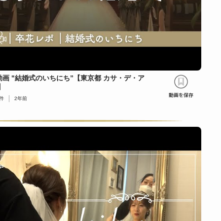
画 "結婚式のいちにち”【東京都 カサ・デ・ア
】
件
2年前