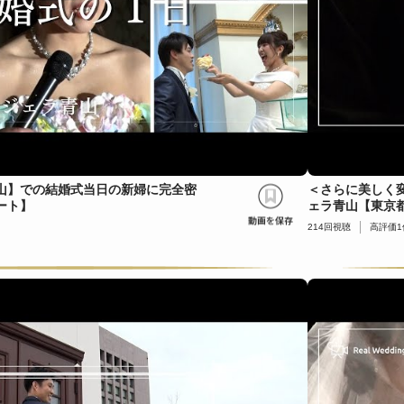
山】での結婚式当日の新婦に完全密
＜さらに美しく
ート】
ェラ青山【東京
214
回視聴
高評価
1