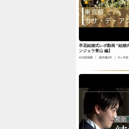
卒花結婚式レポ動画 "結婚
ンジェラ青山 編】
423
回視聴
高評価
2
件
9ヶ月前