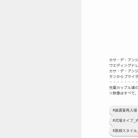
カサ・デ・アン
ウエディングド
カサ・デ・アン
タンからブライ
・・・・・・・
先輩カップル達の
※映像はすべて
#披露宴再入場
#式場タイプ_
#新婦スタイル