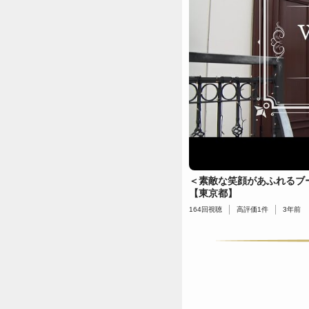
＜素敵な笑顔があふれるブ
【東京都】
164
回視聴
高評価
1
件
3年前