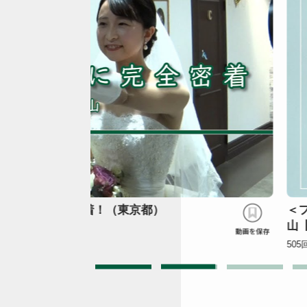
別な時間を＞カサ・デ・アンジェラ青
＜
ェ
122