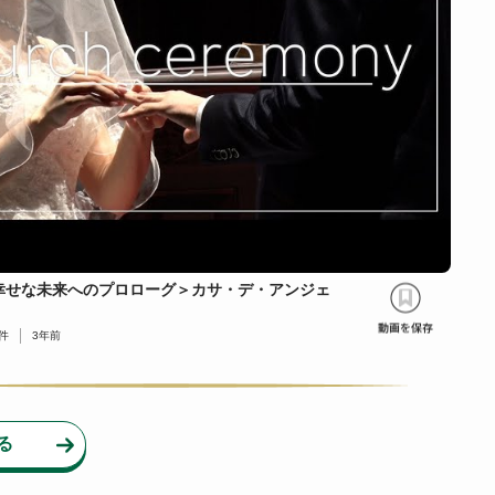
幸せな未来へのプロローグ＞カサ・デ・アンジェ
】
件
3年前
る