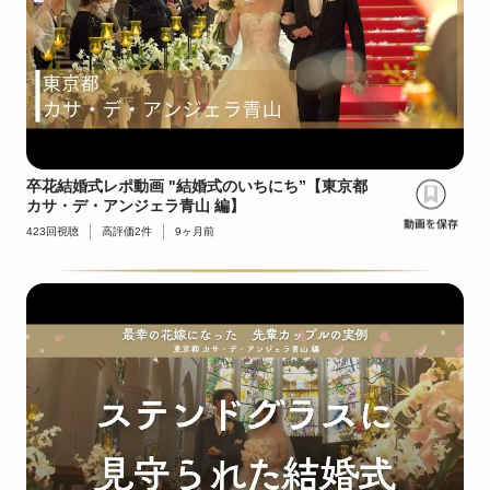
卒花結婚式レポ動画 "結婚式のいちにち”【東京都
カサ・デ・アンジェラ青山 編】
423
回視聴
高評価
2
件
9ヶ月前