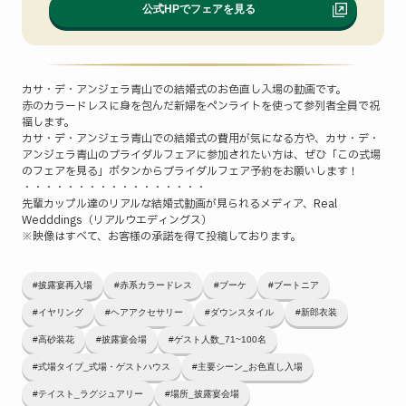
公式HPでフェアを見る
カサ・デ・アンジェラ青山での結婚式のお色直し入場の動画です。
赤のカラードレスに身を包んだ新婦をペンライトを使って参列者全員で祝
福します。
カサ・デ・アンジェラ青山での結婚式の費用が気になる方や、カサ・デ・
アンジェラ青山のブライダルフェアに参加されたい方は、ぜひ「この式場
のフェアを見る」ボタンからブライダルフェア予約をお願いします！
・・・・・・・・・・・・・・・・・
先輩カップル達のリアルな結婚式動画が見られるメディア、Real
Wedddings（リアルウエディングス）
※映像はすべて、お客様の承諾を得て投稿しております。
#披露宴再入場
#赤系カラードレス
#ブーケ
#ブートニア
#イヤリング
#ヘアアクセサリー
#ダウンスタイル
#新郎衣装
#高砂装花
#披露宴会場
#ゲスト人数_71~100名
#式場タイプ_式場・ゲストハウス
#主要シーン_お色直し入場
#テイスト_ラグジュアリー
#場所_披露宴会場