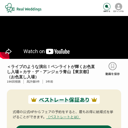
検索する
ログインする
＜ライブのような演出！ペンライトが輝くお色直
し入場＞カサ・デ・アンジェラ青山【東京都】
（お色直し入場）
196
回視聴
高評価
0
件
3年前
式場の公式HPからフェアの予約をすると、
最もお得に結婚式を挙
げることができます。
（ベストレートとは）