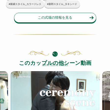
#新婦スタイル_カラードレス
#新郎スタイル_タキシード
この式場の情報を見る
このカップルの他シーン動画
Other scene videos