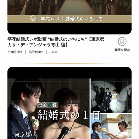
卒花結婚式レポ動画 "結婚式のいちにち”【東京都
カサ・デ・アンジェラ青山 編】
720
回視聴
高評価
3
件
2年前