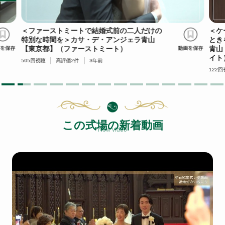
＜ファーストミートで結婚式前の二人だけの
＜ケ
特別な時間を＞カサ・デ・アンジェラ青山
とき
【東京都】（ファーストミート）
青山
イト
505
回視聴
高評価
2
件
3年前
122
回
この式場の新着動画
New video