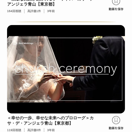
アンジェラ青山【東京都】
164
回視聴
高評価
1
件
3年前
＜幸せの一歩、幸せな未来へのプロローグ＞カ
サ・デ・アンジェラ青山【東京都】
119
回視聴
高評価
0
件
3年前