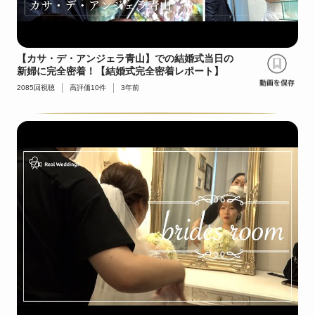
【カサ・デ・アンジェラ青山】での結婚式当日の
新婦に完全密着！【結婚式完全密着レポート】
2085
回視聴
高評価
10
件
3年前