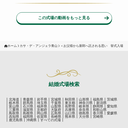
この式場の動画をもっと見る
ホーム
カサ・デ・アンジェラ青山
＜お父様から新郎へ託される思い 挙式入場＞
結婚式場検索
北海道
青森県
岩手県
宮城県
秋田県
山形県
福島県
茨城県
栃木県
群馬県
埼玉県
千葉県
東京都
神奈川県
新潟県
富山県
石川県
福井県
山梨県
長野県
岐阜県
静岡県
愛知県
三重県
滋賀県
京都府
大阪府
兵庫県
奈良県
和歌山県
鳥取県
島根県
岡山県
広島県
山口県
徳島県
香川県
愛媛県
高知県
福岡県
佐賀県
長崎県
熊本県
大分県
宮崎県
鹿児島県
沖縄県
すべての式場