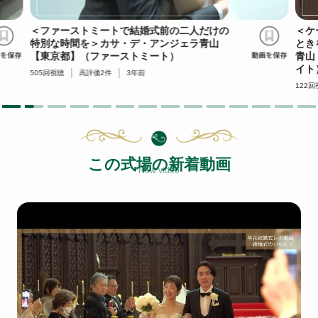
＜ファーストミートで結婚式前の二人だけの
＜ケ
特別な時間を＞カサ・デ・アンジェラ青山
とき
【東京都】（ファーストミート）
青山
イト
505
回視聴
高評価
2
件
3年前
122
回
この式場の新着動画
New video