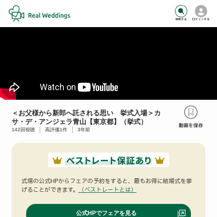
検索する
ログインする
＜お父様から新郎へ託される思い 挙式入場＞カ
サ・デ・アンジェラ青山【東京都】（挙式）
142
回視聴
高評価
1
件
3年前
式場の公式HPからフェアの予約をすると、
最もお得に結婚式を挙
げることができます。
（ベストレートとは）
公式HPでフェアを見る