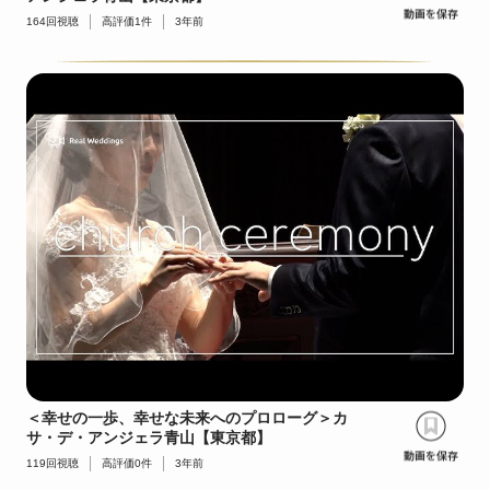
164
回視聴
高評価
1
件
3年前
＜幸せの一歩、幸せな未来へのプロローグ＞カ
サ・デ・アンジェラ青山【東京都】
119
回視聴
高評価
0
件
3年前