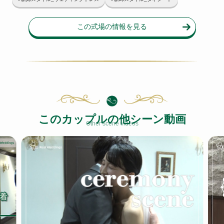
この式場の情報を見る
このカップルの他シーン動画
Other scene videos