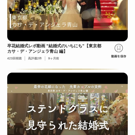
卒花結婚式レポ動画 "結婚式のいちにち”【東京都
カサ・デ・アンジェラ青山 編】
423
回視聴
高評価
2
件
9ヶ月前