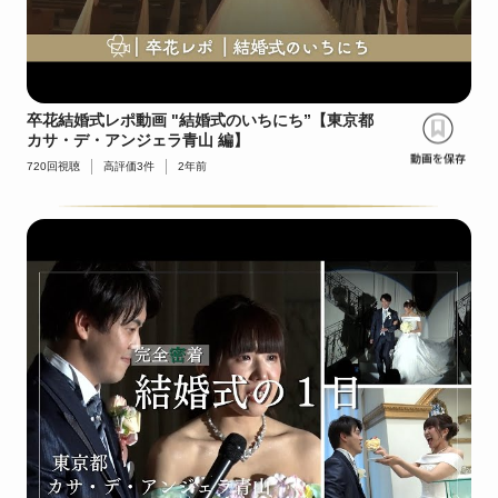
卒花結婚式レポ動画 "結婚式のいちにち”【東京都
カサ・デ・アンジェラ青山 編】
720
回視聴
高評価
3
件
2年前