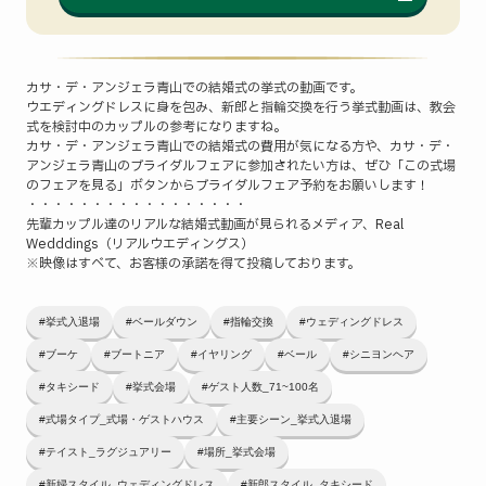
カサ・デ・アンジェラ青山での結婚式の挙式の動画です。
ウエディングドレスに身を包み、新郎と指輪交換を行う挙式動画は、教会
式を検討中のカップルの参考になりますね。
カサ・デ・アンジェラ青山での結婚式の費用が気になる方や、カサ・デ・
アンジェラ青山のブライダルフェアに参加されたい方は、ぜひ「この式場
のフェアを見る」ボタンからブライダルフェア予約をお願いします！
・・・・・・・・・・・・・・・・・
先輩カップル達のリアルな結婚式動画が見られるメディア、Real
Wedddings（リアルウエディングス）
※映像はすべて、お客様の承諾を得て投稿しております。
#挙式入退場
#ベールダウン
#指輪交換
#ウェディングドレス
#ブーケ
#ブートニア
#イヤリング
#ベール
#シニヨンヘア
#タキシード
#挙式会場
#ゲスト人数_71~100名
#式場タイプ_式場・ゲストハウス
#主要シーン_挙式入退場
#テイスト_ラグジュアリー
#場所_挙式会場
#新婦スタイル_ウェディングドレス
#新郎スタイル_タキシード